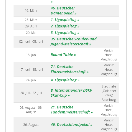
46. Deutscher
19. März
Damenpokal
1. Ligaspieltag
25. März
2. Ligaspieltag
29. April
3. Ligaspieltag
20. Mai
35. Deutsche Schüler- und
02. Juni - 05. Juni
Jugend-Meisterschaft
Maritim
Round Table
16. Juni
Hotel,
Magdeburg
Maritim
71. Deutsche
17. Juni - 18. Juni
Hotel,
Einzelmeisterschaft
Magdeburg
4. Ligaspieltag
24. Juni
Stadthalle
8. Internationaler DSkV
„Goldener
20. Juli - 22. Juli
Skat-Cup
Pflug“,
Altenburg
Maritim
21. Deutsche
05. August - 06.
Hotel,
August
Tandemmeisterschaft
Magdeburg
Maritim
46. Deutschlandpokal
26. August
Hotel,
Magdeburg