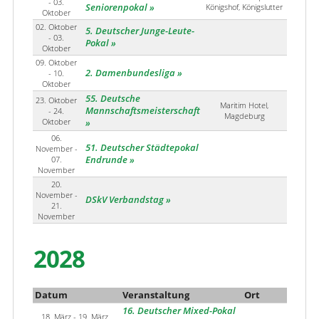
- 03.
Seniorenpokal
Königshof, Königslutter
Oktober
02. Oktober
5. Deutscher Junge-Leute-
- 03.
Pokal
Oktober
09. Oktober
2. Damenbundesliga
- 10.
Oktober
55. Deutsche
23. Oktober
Maritim Hotel,
Mannschaftsmeisterschaft
- 24.
Magdeburg
Oktober
06.
51. Deutscher Städtepokal
November -
07.
Endrunde
November
20.
November -
DSkV Verbandstag
21.
November
2028
Datum
Veranstaltung
Ort
16. Deutscher Mixed-Pokal
18. März - 19. März