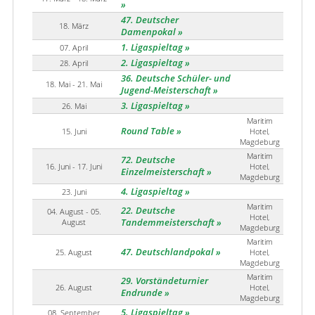
47. Deutscher
18. März
Damenpokal
1. Ligaspieltag
07. April
2. Ligaspieltag
28. April
36. Deutsche Schüler- und
18. Mai - 21. Mai
Jugend-Meisterschaft
3. Ligaspieltag
26. Mai
Maritim
Round Table
15. Juni
Hotel,
Magdeburg
Maritim
72. Deutsche
16. Juni - 17. Juni
Hotel,
Einzelmeisterschaft
Magdeburg
4. Ligaspieltag
23. Juni
Maritim
22. Deutsche
04. August - 05.
Hotel,
August
Tandemmeisterschaft
Magdeburg
Maritim
47. Deutschlandpokal
25. August
Hotel,
Magdeburg
Maritim
29. Vorständeturnier
26. August
Hotel,
Endrunde
Magdeburg
5. Ligaspieltag
08. September