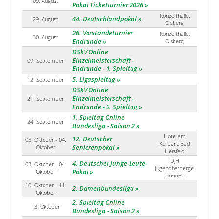
09. August
Pokal Ticketturnier 2026
Konzerthalle,
44. Deutschlandpokal
29. August
Olsberg
26. Vorständeturnier
Konzerthalle,
30. August
Endrunde
Olsberg
DSkV Online
Einzelmeisterschaft -
09. September
Endrunde - 1. Spieltag
5. Ligaspieltag
12. September
DSkV Online
Einzelmeisterschaft -
21. September
Endrunde - 2. Spieltag
1. Spieltag Online
24. September
Bundesliga - Saison 2
Hotel am
12. Deutscher
03. Oktober - 04.
Kurpark, Bad
Oktober
Seniorenpokal
Hersfeld
DJH
4. Deutscher Junge-Leute-
03. Oktober - 04.
Jugendherberge,
Oktober
Pokal
Bremen
10. Oktober - 11.
2. Damenbundesliga
Oktober
2. Spieltag Online
13. Oktober
Bundesliga - Saison 2