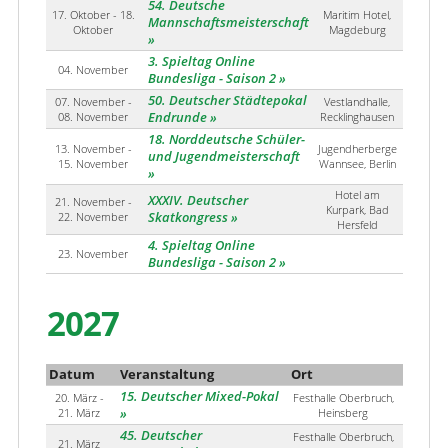
54. Deutsche
17. Oktober - 18.
Maritim Hotel,
Mannschaftsmeisterschaft
Oktober
Magdeburg
3. Spieltag Online
04. November
Bundesliga - Saison 2
50. Deutscher Städtepokal
07. November -
Vestlandhalle,
08. November
Endrunde
Recklinghausen
18. Norddeutsche Schüler-
13. November -
Jugendherberge
und Jugendmeisterschaft
15. November
Wannsee, Berlin
Hotel am
XXXIV. Deutscher
21. November -
Kurpark, Bad
22. November
Skatkongress
Hersfeld
4. Spieltag Online
23. November
Bundesliga - Saison 2
2027
Datum
Veranstaltung
Ort
15. Deutscher Mixed-Pokal
20. März -
Festhalle Oberbruch,
21. März
Heinsberg
45. Deutscher
Festhalle Oberbruch,
21. März