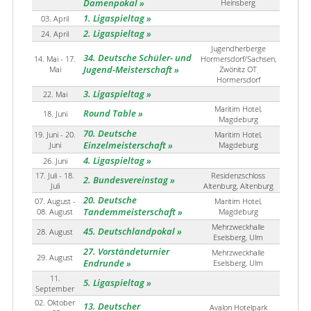
Damenpokal
Heinsberg
1. Ligaspieltag
03. April
2. Ligaspieltag
24. April
Jugendherberge
34. Deutsche Schüler- und
14. Mai - 17.
Hormersdorf/Sachsen,
Mai
Jugend-Meisterschaft
Zwönitz OT
Hormersdorf
3. Ligaspieltag
22. Mai
Maritim Hotel,
Round Table
18. Juni
Magdeburg
70. Deutsche
19. Juni - 20.
Maritim Hotel,
Juni
Einzelmeisterschaft
Magdeburg
4. Ligaspieltag
26. Juni
17. Juli - 18.
Residenzschloss
2. Bundesvereinstag
Juli
Altenburg, Altenburg
20. Deutsche
07. August -
Maritim Hotel,
08. August
Tandemmeisterschaft
Magdeburg
Mehrzweckhalle
45. Deutschlandpokal
28. August
Eselsberg, Ulm
27. Vorständeturnier
Mehrzweckhalle
29. August
Endrunde
Eselsberg, Ulm
11.
5. Ligaspieltag
September
02. Oktober
13. Deutscher
Avalon Hotelpark