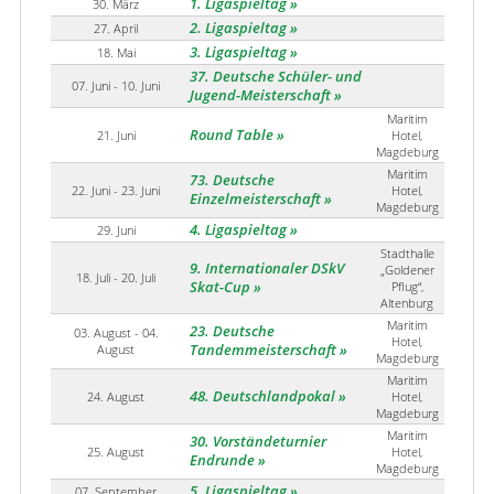
1. Ligaspieltag
30. März
2. Ligaspieltag
27. April
3. Ligaspieltag
18. Mai
37. Deutsche Schüler- und
07. Juni - 10. Juni
Jugend-Meisterschaft
Maritim
Round Table
21. Juni
Hotel,
Magdeburg
Maritim
73. Deutsche
22. Juni - 23. Juni
Hotel,
Einzelmeisterschaft
Magdeburg
4. Ligaspieltag
29. Juni
Stadthalle
9. Internationaler DSkV
„Goldener
18. Juli - 20. Juli
Skat-Cup
Pflug“,
Altenburg
Maritim
23. Deutsche
03. August - 04.
Hotel,
August
Tandemmeisterschaft
Magdeburg
Maritim
48. Deutschlandpokal
24. August
Hotel,
Magdeburg
Maritim
30. Vorständeturnier
25. August
Hotel,
Endrunde
Magdeburg
5. Ligaspieltag
07. September