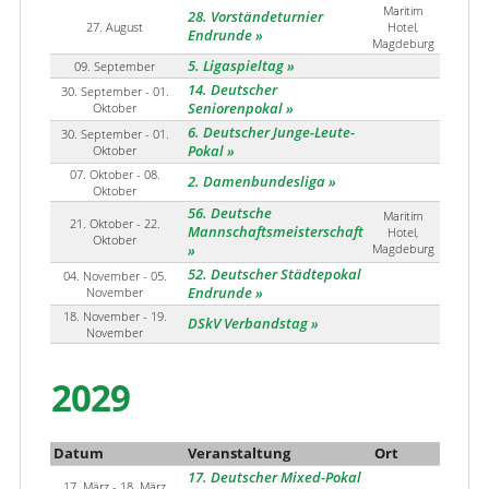
Maritim
28. Vorständeturnier
27. August
Hotel,
Endrunde
Magdeburg
5. Ligaspieltag
09. September
14. Deutscher
30. September - 01.
Oktober
Seniorenpokal
6. Deutscher Junge-Leute-
30. September - 01.
Oktober
Pokal
07. Oktober - 08.
2. Damenbundesliga
Oktober
56. Deutsche
Maritim
21. Oktober - 22.
Mannschaftsmeisterschaft
Hotel,
Oktober
Magdeburg
52. Deutscher Städtepokal
04. November - 05.
November
Endrunde
18. November - 19.
DSkV Verbandstag
November
2029
Datum
Veranstaltung
Ort
17. Deutscher Mixed-Pokal
17. März - 18. März