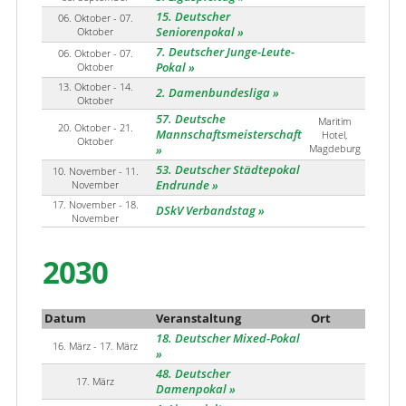
15. Deutscher
06. Oktober - 07.
Oktober
Seniorenpokal
7. Deutscher Junge-Leute-
06. Oktober - 07.
Oktober
Pokal
13. Oktober - 14.
2. Damenbundesliga
Oktober
57. Deutsche
Maritim
20. Oktober - 21.
Mannschaftsmeisterschaft
Hotel,
Oktober
Magdeburg
53. Deutscher Städtepokal
10. November - 11.
November
Endrunde
17. November - 18.
DSkV Verbandstag
November
2030
Datum
Veranstaltung
Ort
18. Deutscher Mixed-Pokal
16. März - 17. März
48. Deutscher
17. März
Damenpokal