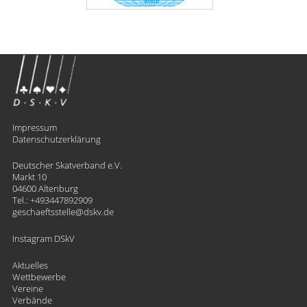
Impressum
Datenschutzerklärung
Deutscher Skatverband e.V.
Markt 10
04600 Altenburg
Tel.:
+493447892909
geschaeftsstelle
​dskv.de
Instagram DSkV
Aktuelles
Wettbewerbe
Vereine
Verbände