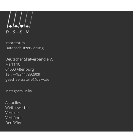
Impressum
Datenschutzerklärung
Deutscher Skatverband e.V.
Markt 10
04600 Altenburg
Tel.:
+493447892909
geschaeftsstelle
​dskv.de
Instagram DSkV
Aktuelles
Wettbewerbe
Vereine
Verbände
Der DSkV