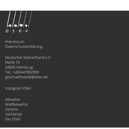
Impressum
Datenschutzerklärung
Deutscher Skatverband e.V.
Markt 10
04600 Altenburg
Tel.:
+493447892909
geschaeftsstelle
​dskv.de
Instagram DSkV
Aktuelles
Wettbewerbe
Vereine
Verbände
Der DSkV