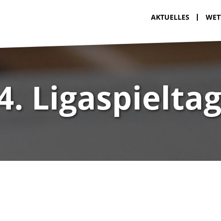
AKTUELLES
WET
4. Ligaspielta