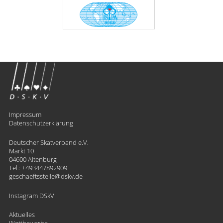
Impressum
Datenschutzerklärung
Deutscher Skatverband e.V.
Markt 10
04600 Altenburg
Tel.:
+493447892909
geschaeftsstelle
​dskv.de
Instagram DSkV
Aktuelles