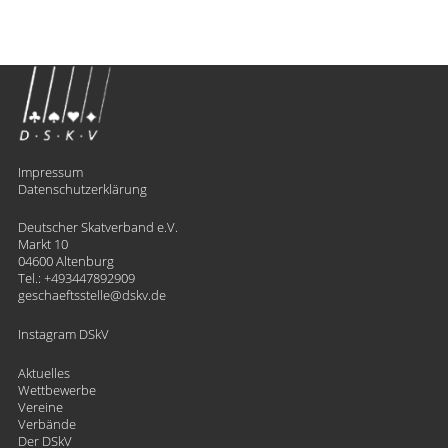
Impressum
Datenschutzerklärung
Deutscher Skatverband e.V.
Markt 10
04600 Altenburg
Tel.:
+493447892909
geschaeftsstelle
​dskv.de
Instagram DSkV
Aktuelles
Wettbewerbe
Vereine
Verbände
Der DSkV