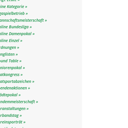
ine Kategorie
gaspielbetrieb
annschaftsmeisterschaft
nline Bundesliga
nline Damenpokal
line Einzel
rdnungen
anglisten
ound Table
eniorenpokal
katkongress
katsportabzeichen
pendenaktionen
tädtepokal
andemmeisterschaft
eranstaltungen
erbandstag
reinsporträt