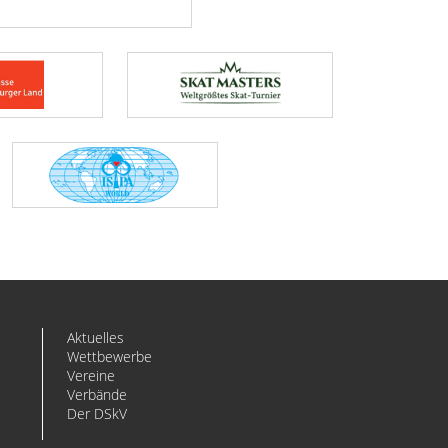
Aktuelles
Wettbewerbe
Vereine
Verbände
Der DSkV