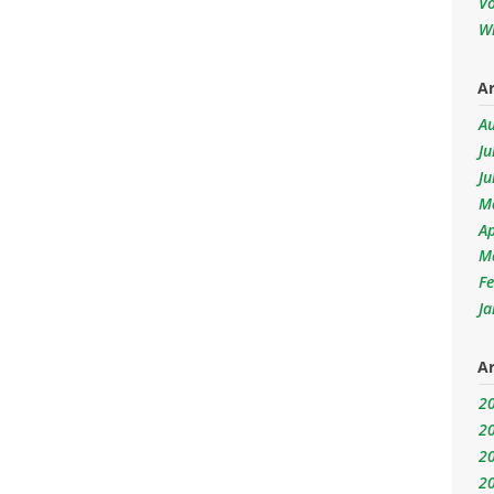
V
W
Ar
A
Ju
Ju
M
Ap
M
F
J
Ar
2
2
2
2