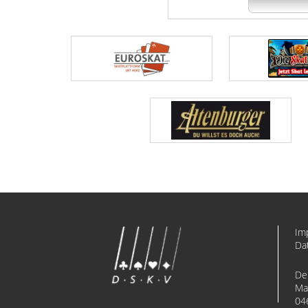
Im
Da
De
Ma
04