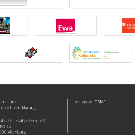
pressum
Instagram DSkV
tenschutzerklärung
utscher Skatverband e.V.
rkt 10
600 Altenburg