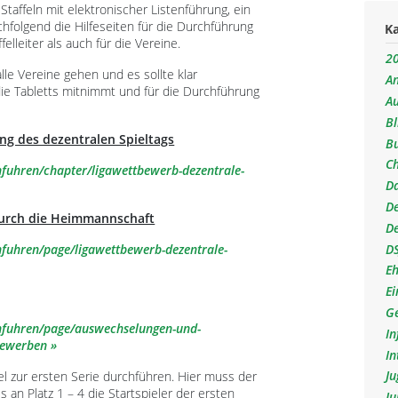
Staffeln mit elektronischer Listenführung, ein
hfolgend die Hilfeseiten für die Durchführung
K
elleiter als auch für die Vereine.
20
le Vereine gehen und es sollte klar
An
ie Tabletts mitnimmt und für die Durchführung
A
B
ng des dezentralen Spieltags
B
C
chfuhren/chapter/ligawettbewerb-dezentrale-
D
D
durch die Heimmannschaft
D
D
chfuhren/page/ligawettbewerb-dezentrale-
E
Ei
Ge
rchfuhren/page/auswechselungen-und-
I
bewerben
In
J
el zur ersten Serie durchführen. Hier muss der
 an Platz 1 – 4 die Startspieler der ersten
J