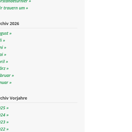
orständeturnier
ir trauern um
chiv 2026
ugust
li
ni
ai
ril
ärz
ebruar
anuar
chiv Vorjahre
025
024
023
022