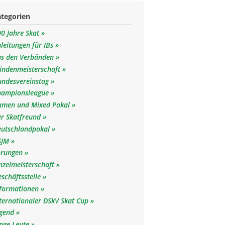
ategorien
0 Jahre Skat
leitungen für IBs
us den Verbänden
lindenmeisterschaft
undesvereinstag
hampionsleague
amen und Mixed Pokal
er Skatfreund
eutschlandpokal
SJM
hrungen
nzelmeisterschaft
schäftsstelle
nformationen
ternationaler DSkV Skat Cup
ugend
unge Leute