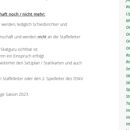
Ke
Li
aft noch / nicht mehr:
M
 werden, lediglich Schiedsrichter und
O
O
annschaft und werden
nicht
an die Staffelleiter
On
O
Skatguru sichtbar ist
R
enn ein Einspruch erfolgt
R
eiterhin den Setzplan / Startkarten und auch
S
S
 Staffelleiter oder den 2. Spielleiter des DSkV
S
S
ge Saison 2023.
S
T
V
V
Ve