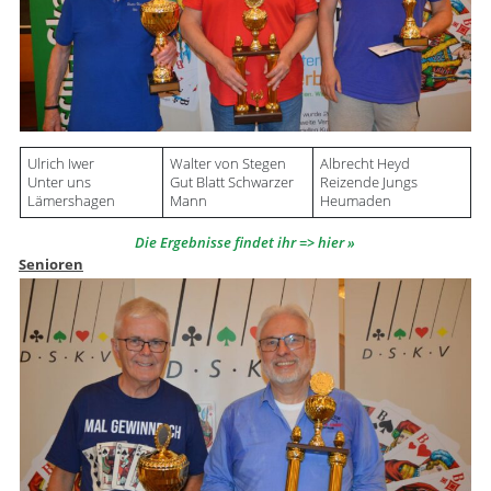
Ulrich Iwer
Walter von Stegen
Albrecht Heyd
Unter uns
Gut Blatt Schwarzer
Reizende Jungs
Lämershagen
Mann
Heumaden
Die Ergebnisse findet ihr => hier
Senioren