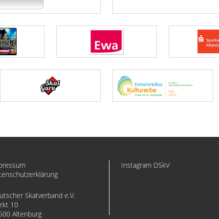
pressum
Instagram DSkV
tenschutzerklärung
utscher Skatverband e.V.
rkt 10
600 Altenburg