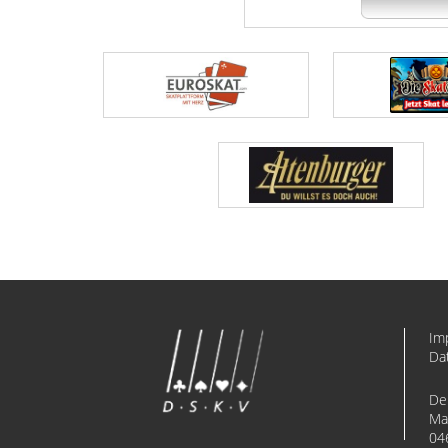
Im
Da
De
Ma
04