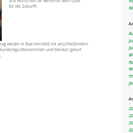
und wünschen dir weiterhin alles Gute
V
für die Zukunft!
W
Ar
A
Ju
ltag wieder in Bad Hersfeld mit anschließendem
Ju
Bundesliga Meisterinnen und Meister gekürt
M
.
Ap
M
F
J
Ar
2
2
2
2