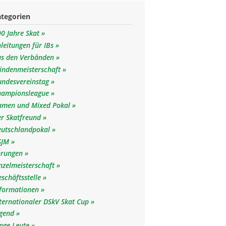
ategorien
0 Jahre Skat
leitungen für IBs
us den Verbänden
lindenmeisterschaft
undesvereinstag
hampionsleague
amen und Mixed Pokal
er Skatfreund
eutschlandpokal
SJM
hrungen
nzelmeisterschaft
schäftsstelle
nformationen
ternationaler DSkV Skat Cup
ugend
unge Leute