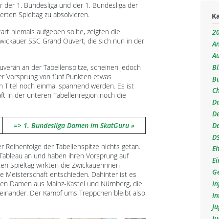
er der 1. Bundesliga und der 1. Bundesliga der
rten Spieltag zu absolvieren.
K
rt niemals aufgeben sollte, zeigten die
20
wickauer SSC Grand Ouvert, die sich nun in der
An
A
B
uverän an der Tabellenspitze, scheinen jedoch
der Vorsprung von fünf Punkten etwas
B
 Titel noch einmal spannend werden. Es ist
C
t in der unteren Tabellenregion noch die
D
D
D
=> 1. Bundesliga Damen im SkatGuru
D
r Reihenfolge der Tabellenspitze nichts getan.
E
Tableau an und haben ihren Vorsprung auf
Ei
ten Spieltag wirkten die Zwickauerinnen
Ge
e Meisterschaft entschieden. Dahinter ist es
I
ten Damen aus Mainz-Kastel und Nürnberg, die
eneinander. Der Kampf ums Treppchen bleibt also
In
J
J