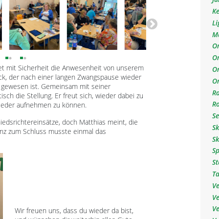
Ke
Li
M
O
O
et mit Sicherheit die Anwesenheit von unserem
On
ck, der nach einer langen Zwangspause wieder
O
g gewesen ist. Gemeinsam mit seiner
R
isch die Stellung. Er freut sich, wieder dabei zu
R
 wieder aufnehmen zu können.
S
dsrichtereinsätze, doch Matthias meint, die
S
 Ganz zum Schluss musste einmal das
S
S
S
T
V
V
Ve
Wir freuen uns, dass du wieder da bist,