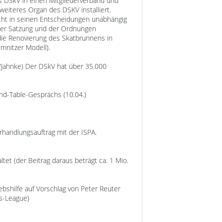
s DSkV in einen Mitgliederverband und
eiteres Organ des DSKV installiert.
icht in seinen Entscheidungen unabhängig
der Satzung und der Ordnungen
ie Renovierung des Skatbrunnens in
emnitzer Modell).
n/Jahnke) Der DSkV hat über 35.000
und-Table-Gesprächs (10.04.)
rhandlungsauftrag mit der ISPA.
tet (der Beitrag daraus beträgt ca. 1 Mio.
bshilfe auf Vorschlag von Peter Reuter
s-League)