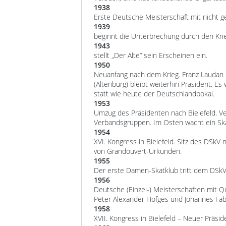
1938
Erste Deutsche Meisterschaft mit nicht g
1939
beginnt die Unterbrechung durch den Kri
1943
stellt „Der Alte“ sein Erscheinen ein.
1950
Neuanfang nach dem Krieg. Franz Laudan b
(Altenburg) bleibt weiterhin Präsident. E
statt wie heute der Deutschlandpokal.
1953
Umzug des Präsidenten nach Bielefeld. V
Verbandsgruppen. Im Osten wacht ein Ska
1954
XVI. Kongress in Bielefeld. Sitz des DSkV
von Grandouvert-Urkunden.
1955
Der erste Damen-Skatklub tritt dem DSkV
1956
Deutsche (Einzel-) Meisterschaften mit Q
Peter Alexander Höfges und Johannes Fabia
1958
XVII. Kongress in Bielefeld – Neuer Präsid