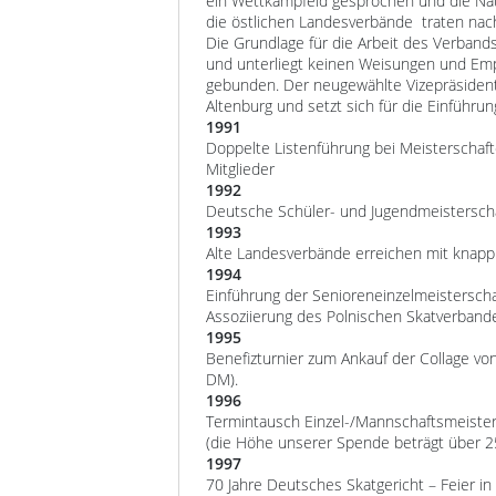
ein Wettkampfeid gesprochen und die Nat
die östlichen Landesverbände traten nach
Die Grundlage für die Arbeit des Verband
und unterliegt keinen Weisungen und Em
gebunden. Der neugewählte Vizepräsiden
Altenburg und setzt sich für die Einführu
1991
Doppelte Listenführung bei Meisterschaft
Mitglieder
1992
Deutsche Schüler- und Jugendmeisterschaf
1993
Alte Landesverbände erreichen mit knapp
1994
Einführung der Senioreneinzelmeisterscha
Assoziierung des Polnischen Skatverband
1995
Benefizturnier zum Ankauf der Collage von
DM).
1996
Termintausch Einzel-/Mannschaftsmeisters
(die Höhe unserer Spende beträgt über 2
1997
70 Jahre Deutsches Skatgericht – Feier in