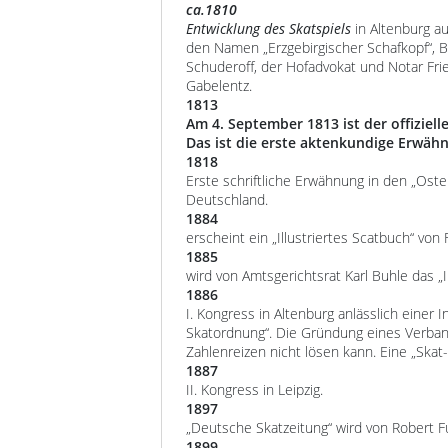
ca.1810
Entwicklung des Skatspiels
in Altenburg a
den Namen „Erzgebirgischer Schafkopf“, Be
Schuderoff, der Hofadvokat und Notar Fri
Gabelentz.
1813
Am 4. September 1813 ist der offiziel
Das ist die erste aktenkundige Erwähn
1818
Erste schriftliche Erwähnung in den „Oster
Deutschland.
1884
erscheint ein „Illustriertes Scatbuch“ von F
1885
wird von Amtsgerichtsrat Karl Buhle das „
1886
I. Kongress in Altenburg anlässlich einer
Skatordnung“. Die Gründung eines Verband
Zahlenreizen nicht lösen kann. Eine „Skat-
1887
II. Kongress in Leipzig.
1897
„Deutsche Skatzeitung“ wird von Robert 
1899