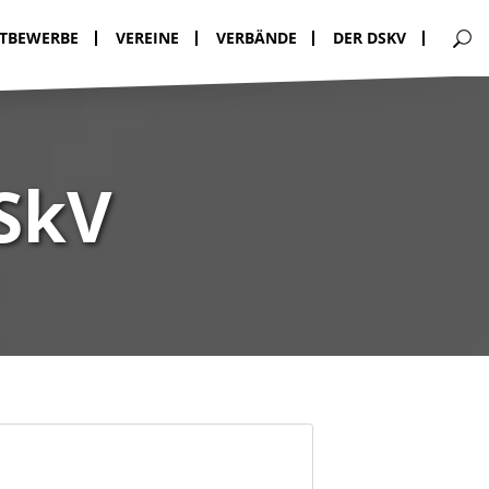
TBEWERBE
VEREINE
VERBÄNDE
DER DSKV
SkV