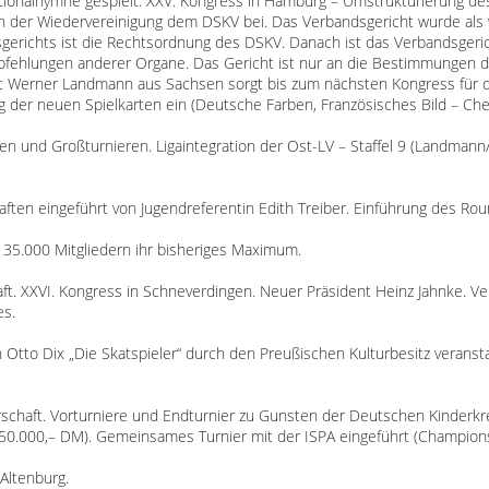
ionalhymne gespielt. XXV. Kongress in Hamburg – Umstrukturierung de
 der Wiedervereinigung dem DSKV bei. Das Verbandsgericht wurde als w
sgerichts ist die Rechtsordnung des DSKV. Danach ist das Verbandsger
pfehlungen anderer Organe. Das Gericht ist nur an die Bestimmungen 
t Werner Landmann aus Sachsen sorgt bis zum nächsten Kongress für d
ng der neuen Spielkarten ein (Deutsche Farben, Französisches Bild – Ch
en und Großturnieren. Ligaintegration der Ost-LV – Staffel 9 (Landman
ten eingeführt von Jugendreferentin Edith Treiber. Einführung des Ro
 35.000 Mitgliedern ihr bisheriges Maximum.
ft. XXVI. Kongress in Schneverdingen. Neuer Präsident Heinz Jahnke. Ve
es.
 Otto Dix „Die Skatspieler“ durch den Preußischen Kulturbesitz veranstal
chaft. Vorturniere und Endturnier zu Gunsten der Deutschen Kinderkre
50.000,– DM). Gemeinsames Turnier mit der ISPA eingeführt (Champion
 Altenburg.