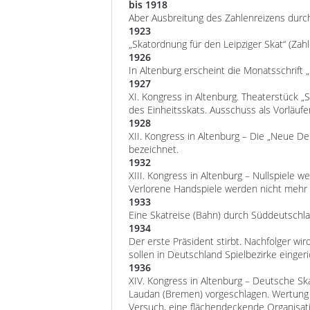
bis 1918
Aber Ausbreitung des Zahlenreizens durc
1923
„Skatordnung für den Leipziger Skat“ (Zah
1926
In Altenburg erscheint die Monatsschrift „D
1927
XI. Kongress in Altenburg. Theaterstück „
des Einheitsskats. Ausschuss als Vorläufe
1928
XII. Kongress in Altenburg – Die „Neue D
bezeichnet.
1932
XIII. Kongress in Altenburg – Nullspiele 
Verlorene Handspiele werden nicht mehr d
1933
Eine Skatreise (Bahn) durch Süddeutschl
1934
Der erste Präsident stirbt. Nachfolger wir
sollen in Deutschland Spielbezirke einger
1936
XIV. Kongress in Altenburg – Deutsche Sk
Laudan (Bremen) vorgeschlagen. Wertung n
Versuch, eine flächendeckende Organisati