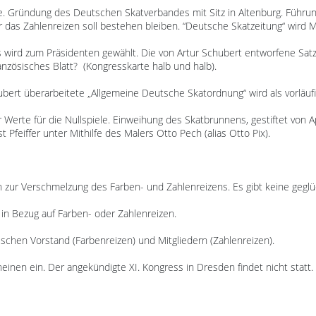
ale. Gründung des Deutschen Skatverbandes mit Sitz in Altenburg. Führu
r das Zahlenreizen soll bestehen bleiben. “Deutsche Skatzeitung“ wird Mi
s wird zum Präsidenten gewählt. Die von Artur Schubert entworfene Sat
nzösisches Blatt? (Kongresskarte halb und halb).
hubert überarbeitete „Allgemeine Deutsche Skatordnung“ wird als vorläu
er Werte für die Nullspiele. Einweihung des Skatbrunnens, gestiftet vo
Pfeiffer unter Mithilfe des Malers Otto Pech (alias Otto Pix).
en zur Verschmelzung des Farben- und Zahlenreizens. Es gibt keine gegl
 in Bezug auf Farben- oder Zahlenreizen.
wischen Vorstand (Farbenreizen) und Mitgliedern (Zahlenreizen).
cheinen ein. Der angekündigte XI. Kongress in Dresden findet nicht statt