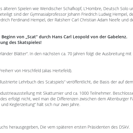
us älteren Spielen wie Wendischer Schafkopf, L’Hombre, Deutsch Solo un
teiligt sind der Gymnasialprofessor Johann Friedrich Ludwig Hempel, de
edrich Ferdinand Hempel, der Ratsherr Carl Christian Adam Neefe und d
le Beginn von „Scat“ durch Hans Carl Leopold von der Gabelenz.
ung des Skatspieles!
länder Blätter“. In den nächsten ca. 70 Jahren folgt die Ausbreitung mit
reiherr von Hirschfeld (alias Hertefeld).
Illustrierte Lehrbuch des Scatspiels“ veröffentlicht, die Basis der auf 
 Industrieausstellung mit Skatturnier und ca. 1000 Teilnehmer. Beschlos
es erfolgt nicht, weil man die Differenzen zwischen dem Altenburger 
 und Keglerzeitung“ hält sich nur zwei Jahre.
Fuchs herausgegeben, Die vem späteren ersten Präsidenten des DSkV.