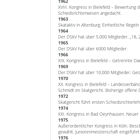
1962
XVIII. Kongress in Bielefeld – Bewertung
Schiedsrichterwesen angedacht.
1963
Skataktiv in Altenburg: Einheitliche Regel
1964
Der DSkV hat über 5.000 Mitglieder. „18, 
1965
Der DSkV hat über 6000 Mitglieder.
1966
XIX. Kongress in Bielefeld – Getrennte D
1969
Der DSkV hat über 10.000 Mitglieder. Ge
1970
XX. Kongress in Bielefeld – Landesverb
Schmidt im Skatgericht. Bisherige offen
1972
Skatgericht führt ersten Schiedsrichterle
1974
XXI. Kongress in Bad Oeynhausen. Neuer 
1975
Außerordentlicher Kongress in Köln. Besc
gewählt. Juniorenmeisterschaft eingeführt
1976