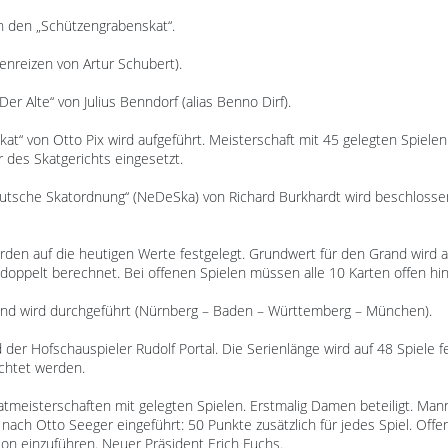
h den „Schützengrabenskat“.
lenreizen von Artur Schubert).
er Alte“ von Julius Benndorf (alias Benno Dirf).
Skat“ von Otto Pix wird aufgeführt. Meisterschaft mit 45 gelegten Spiele
r des Skatgerichts eingesetzt.
eutsche Skatordnung“ (NeDeSka) von Richard Burkhardt wird beschlossen.
werden auf die heutigen Werte festgelegt. Grundwert für den Grand wird 
oppelt berechnet. Bei offenen Spielen müssen alle 10 Karten offen hi
and wird durchgeführt (Nürnberg – Baden – Württemberg – München).
d der Hofschauspieler Rudolf Portal. Die Serienlänge wird auf 48 Spiele 
ichtet werden.
atmeisterschaften mit gelegten Spielen. Erstmalig Damen beteiligt. Ma
ach Otto Seeger eingeführt: 50 Punkte zusätzlich für jedes Spiel. Offe
on einzuführen. Neuer Präsident Erich Fuchs.