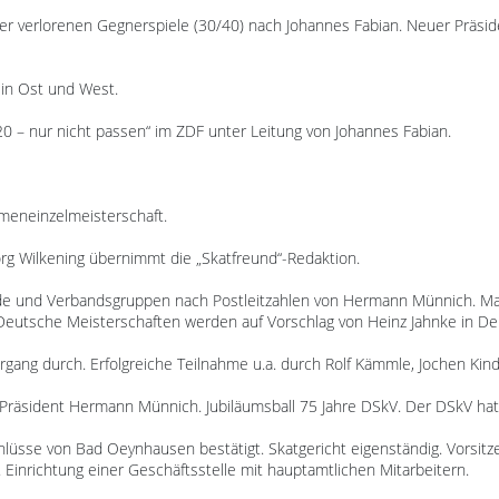
 der verlorenen Gegnerspiele (30/40) nach Johannes Fabian. Neuer Präsid
n in Ost und West.
20 – nur nicht passen“ im ZDF unter Leitung von Johannes Fabian.
ameneinzelmeisterschaft.
org Wilkening übernimmt die „Skatfreund“-Redaktion.
ände und Verbandsgruppen nach Postleitzahlen von Hermann Münnich. M
e Deutsche Meisterschaften werden auf Vorschlag von Heinz Jahnke in 
hrgang durch. Erfolgreiche Teilnahme u.a. durch Rolf Kämmle, Jochen Kind
Präsident Hermann Münnich. Jubiläumsball 75 Jahre DSkV. Der DSkV hat 
hlüsse von Bad Oeynhausen bestätigt. Skatgericht eigenständig. Vorsitz
. Einrichtung einer Geschäftsstelle mit hauptamtlichen Mitarbeitern.