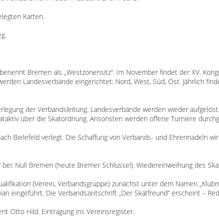
elegten Karten.
eg.
enennt Bremen als „Westzonensitz“. Im November findet der XV. Kongres
s werden Landesverbände eingerichtet: Nord, West, Süd, Ost. Jährlich fi
erlegung der Verbandsleitung. Landesverbände werden wieder aufgelöst.
taktiv über die Skatordnung. Ansonsten werden offene Turniere durchg
 nach Bielefeld verlegt. Die Schaffung von Verbands- und Ehrennadeln w
 bei: Null Bremen (heute Bremer Schlüssel). Wiedereinweihung des Ska
ualifikation (Verein, Verbandsgruppe) zunächst unter dem Namen „Klubm
n eingeführt. Die Verbandszeitschrift „Der Skatfreund“ erscheint – Red
ent Otto Hild. Eintragung ins Vereinsregister.