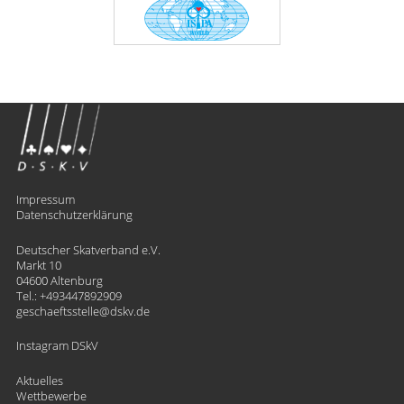
Impressum
Datenschutzerklärung
Deutscher Skatverband e.V.
Markt 10
04600 Altenburg
Tel.:
+493447892909
geschaeftsstelle
​dskv.de
Instagram DSkV
Aktuelles
Wettbewerbe