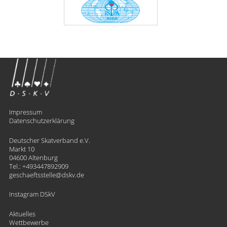
Impressum
Datenschutzerklärung
Deutscher Skatverband e.V.
Markt 10
04600 Altenburg
Tel.:
+493447892909
geschaeftsstelle
​dskv.de
Instagram DSkV
Aktuelles
Wettbewerbe