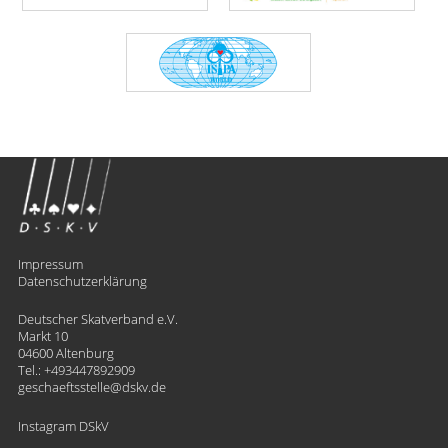
Impressum
Datenschutzerklärung
Deutscher Skatverband e.V.
Markt 10
04600 Altenburg
Tel.:
+493447892909
geschaeftsstelle
​dskv.de
Instagram DSkV