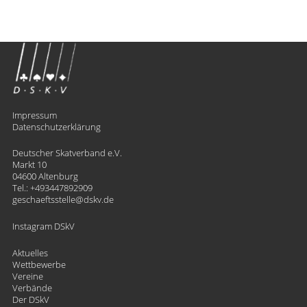
Impressum
Datenschutzerklärung
Deutscher Skatverband e.V.
Markt 10
04600 Altenburg
Tel.:
+493447892909
geschaeftsstelle
​dskv.de
Instagram DSkV
Aktuelles
Wettbewerbe
Vereine
Verbände
Der DSkV