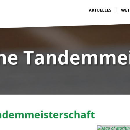
AKTUELLES
WET
che Tandemmei
ndemmeisterschaft