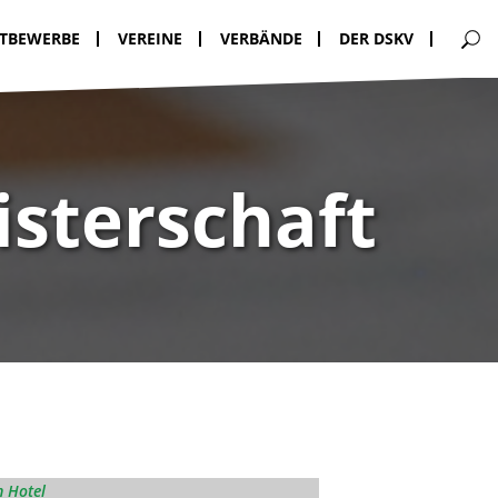
TBEWERBE
VEREINE
VERBÄNDE
DER DSKV
sterschaft