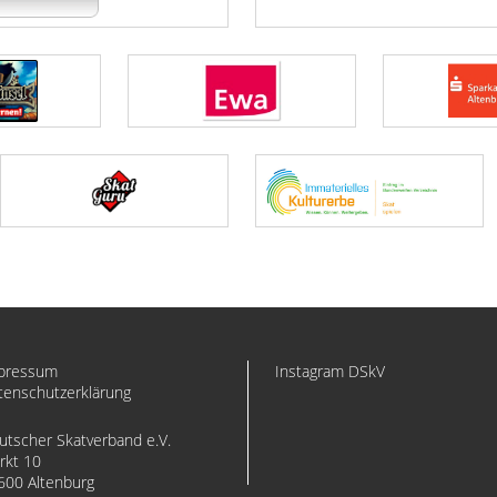
pressum
Instagram DSkV
tenschutzerklärung
utscher Skatverband e.V.
rkt 10
600 Altenburg