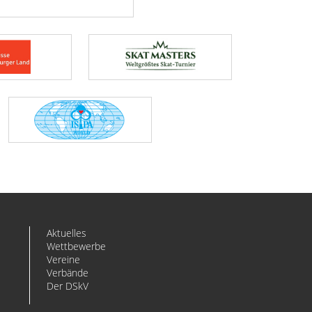
Aktuelles
Wettbewerbe
Vereine
Verbände
Der DSkV