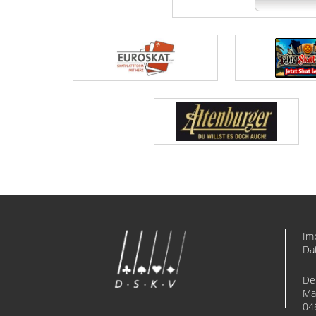
Im
Da
De
Ma
04