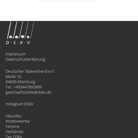
Impressum
Datenschutzerklärung
Deutscher Skatverband e.V.
Markt 10
04600 Altenburg
Tel.:
+493447892909
geschaeftsstelle
​dskv.de
Instagram DSkV
Aktuelles
Wettbewerbe
Vereine
Verbände
Der DSkV